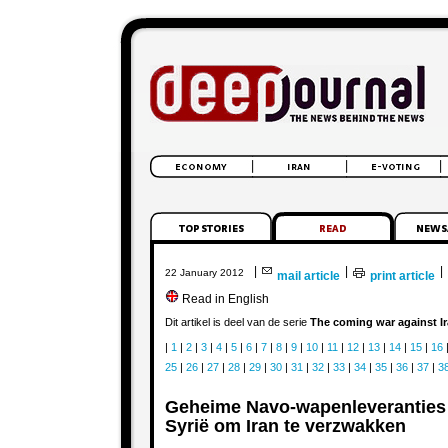
|
|
|
22 January 2012
mail article
print article
Read in English
Dit artikel is deel van de serie
The coming war against I
|
1
|
2
|
3
|
4
|
5
|
6
|
7
|
8
|
9
|
10
|
11
|
12
|
13
|
14
|
15
|
16
25
|
26
|
27
|
28
|
29
|
30
|
31
|
32
|
33
|
34
|
35
|
36
|
37
|
3
Geheime Navo-wapenleveranties
Syrië om Iran te verzwakken