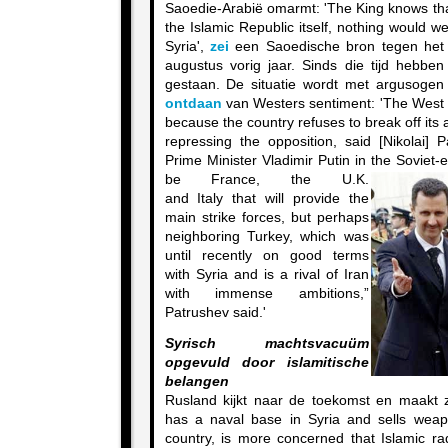
Saoedie-Arabië omarmt: 'The King knows that
the Islamic Republic itself, nothing would 
Syria',
zei
een Saoedische bron tegen het ti
augustus vorig jaar. Sinds die tijd hebben 
gestaan. De situatie wordt met argusoge
ontdaan
van Westers sentiment: 'The West i
because the country refuses to break off its a
repressing the opposition, said [Nikolai] 
Prime Minister Vladimir Putin in the Soviet-e
be France, the U.K.
and Italy that will provide the
main strike forces, but perhaps
neighboring Turkey, which was
until recently on good terms
with Syria and is a rival of Iran
with immense ambitions,”
Patrushev said.'
Syrisch machtsvacuüm
opgevuld door islamitische
belangen
Rusland kijkt naar de toekomst en maakt z
has a naval base in Syria and sells weap
country, is more concerned that Islamic r