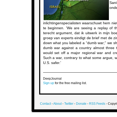
San
onde
inlichtingenspecialisten waarschuwt hem nie
te beginnen. 'We are seeing a replay of t
terecht argument, dat ik uitwerk in mijn b
groep van experts eindigt de brief met de zi
down what you labeled a “dumb war;” we sh
dumb war against a country almost three ti
would set off a major regional war and cre
Such a war, contrary to what some argue, w
U.S. safer.'
DeepJournal
Sign up
for the free mailing list.
Contact
-
About
-
Twitter
-
Donate
-
RSS Feeds
- Copyri