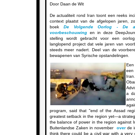
Door Daan de Wit
De actualiteit rond Iran toont een reeks in
context plaatst van de afgelopen jaren, z
boek
De Volgende Oorlog - De a
voorbeschouwing
en in deze DeepJournal
stelling wordt gebracht voor een oorlo
langlopend project dat vele jaren van voor
steeds meer nadert. Deel van de voorbere
bewapenen van Syrische opstandelingen.
Een 
ee
Ira
Oba
Advi
a da
ann
agai
program, said that "end of the Assad regi
greatest setback in the region yet—a strategic
the balance of power in the region against 
Buitenlandse Zaken in november
over
de in
think there could be a civil war with a ver