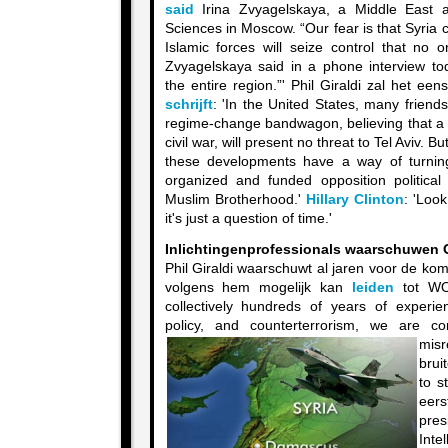
said
Irina Zvyagelskaya, a Middle East a
Sciences in Moscow. “Our fear is that Syria 
Islamic forces will seize control that no 
Zvyagelskaya said in a phone interview tod
the entire region.”' Phil Giraldi zal het een
schrijft
: 'In the United States, many friend
regime-change bandwagon, believing that a 
civil war, will present no threat to Tel Aviv. B
these developments have a way of turnin
organized and funded opposition politica
Muslim Brotherhood.'
Hillary Clinton
: 'Loo
it's just a question of time.'
Inlichtingenprofessionals waarschuwen
Phil Giraldi waarschuwt al jaren voor de ko
volgens hem mogelijk kan
leiden
tot WOI
collectively hundreds of years of experien
policy, and counterterrorism, we are
co
misr
brui
to s
eer
pre
Inte