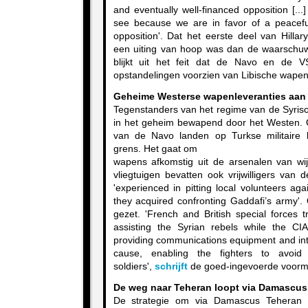
and eventually well-financed opposition [..
see because we are in favor of a peacefu
opposition'. Dat het eerste deel van Hillar
een uiting van hoop was dan de waarschuwi
blijkt uit het feit dat de Navo en de 
opstandelingen voorzien van Libische wapen
Geheime Westerse wapenleveranties aan 
Tegenstanders van het regime van de Syris
in het geheim bewapend door het Westen. 
van de Navo landen op Turkse militaire b
grens. Het gaat om
wapens afkomstig uit de arsenalen van w
vliegtuigen bevatten ook vrijwilligers van
'experienced in pitting local volunteers agai
they acquired confronting Gaddafi’s army'.
gezet. 'French and British special forces 
assisting the Syrian rebels while the 
providing communications equipment and inte
cause, enabling the fighters to avoid 
soldiers',
schrijft
de goed-ingevoerde voormal
De weg naar Teheran loopt via Damascus
De strategie om via Damascus Teheran t